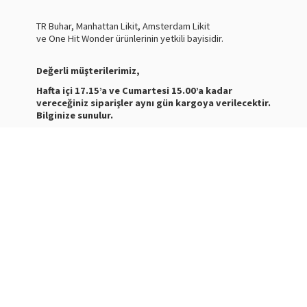
TR Buhar, Manhattan Likit, Amsterdam Likit
ve One Hit Wonder ürünlerinin yetkili bayisidir.
Değerli müşterilerimiz,
Hafta içi 17.15’a ve Cumartesi 15.00’a kadar
vereceğiniz siparişler aynı gün kargoya verilecektir.
Bilginize sunulur.
Nasty Juice Salt
Stokta
Siparişleriniz ve ürünler hakkında bilgi almak için bize
mesaj atabilirsiniz.
WhatsApp Destek :
+905387180638
Destek Saatleri : 10:00-21:00
Kargo Takibi için
tıklayınız
.