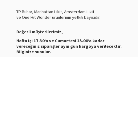
TR Buhar, Manhattan Likit, Amsterdam Likit
ve One Hit Wonder ürünlerinin yetkili bayisidir.
Değerli müşterilerimiz,
Hafta içi 17.30’a ve Cumartesi 15.00’a kadar
vereceğiniz siparişler aynı gün kargoya verilecektir.
Bilginize sunulur.
Nasty Juice Salt
Stokta
Siparişleriniz ve ürünler hakkında bilgi almak için bize
mesaj atabilirsiniz.
WhatsApp Destek :
+905387180638
Destek Saatleri : 10:00-21:00
Kargo Takibi için
tıklayınız
.