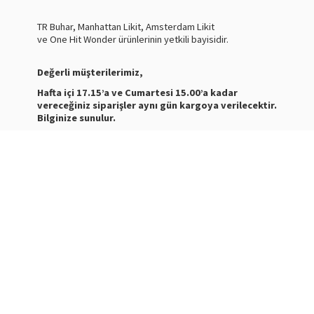
TR Buhar, Manhattan Likit, Amsterdam Likit
ve One Hit Wonder ürünlerinin yetkili bayisidir.
Değerli müşterilerimiz,
Hafta içi 17.15’a ve Cumartesi 15.00’a kadar
vereceğiniz siparişler aynı gün kargoya verilecektir.
Bilginize sunulur.
Nasty Juice Salt
Stokta
Siparişleriniz ve ürünler hakkında bilgi almak için bize
mesaj atabilirsiniz.
WhatsApp Destek :
+905387180638
Destek Saatleri : 10:00-21:00
Kargo Takibi için
tıklayınız
.