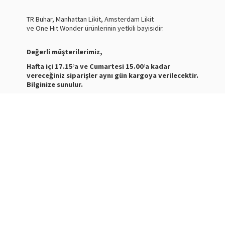
TR Buhar, Manhattan Likit, Amsterdam Likit
ve One Hit Wonder ürünlerinin yetkili bayisidir.
Değerli müşterilerimiz,
Hafta içi 17.15’a ve Cumartesi 15.00’a kadar
vereceğiniz siparişler aynı gün kargoya verilecektir.
Bilginize sunulur.
Nasty Juice Salt
Stokta
Siparişleriniz ve ürünler hakkında bilgi almak için bize
mesaj atabilirsiniz.
WhatsApp Destek :
+905387180638
Destek Saatleri : 10:00-21:00
Kargo Takibi için
tıklayınız
.