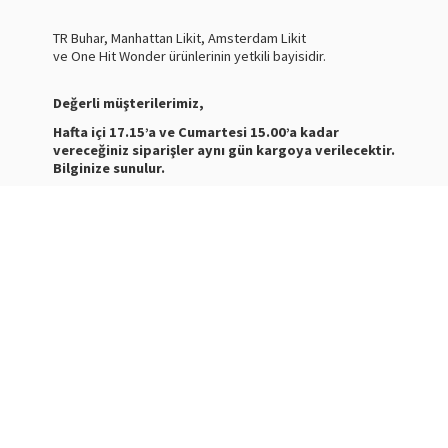
TR Buhar, Manhattan Likit, Amsterdam Likit
ve One Hit Wonder ürünlerinin yetkili bayisidir.
Değerli müşterilerimiz,
Hafta içi 17.15’a ve Cumartesi 15.00’a kadar
vereceğiniz siparişler aynı gün kargoya verilecektir.
Bilginize sunulur.
Nasty Juice Salt
Stokta
Siparişleriniz ve ürünler hakkında bilgi almak için bize
mesaj atabilirsiniz.
WhatsApp Destek :
+905387180638
Destek Saatleri : 10:00-21:00
Kargo Takibi için
tıklayınız
.