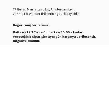
TR Buhar, Manhattan Likit, Amsterdam Likit
ve One Hit Wonder ürünlerinin yetkili bayisidir.
Değerli müşterilerimiz,
Hafta içi 17.30’a ve Cumartesi 15.00’a kadar
vereceğiniz siparişler aynı gün kargoya verilecektir.
Bilginize sunulur.
Nasty Juice Salt
Stokta
Siparişleriniz ve ürünler hakkında bilgi almak için bize
mesaj atabilirsiniz.
WhatsApp Destek :
+905387180638
Destek Saatleri : 10:00-21:00
Kargo Takibi için
tıklayınız
.