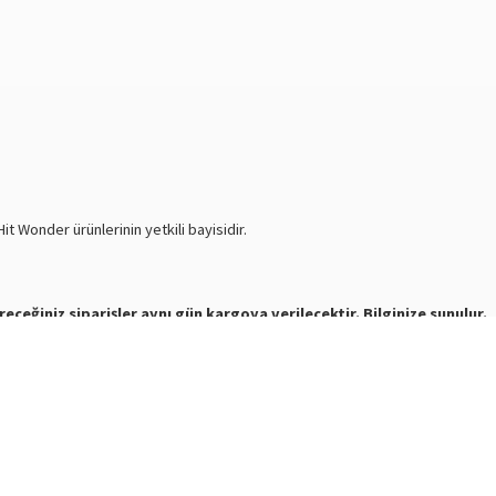
t Wonder ürünlerinin yetkili bayisidir.
receğiniz siparişler aynı gün kargoya verilecektir. Bilginize sunulur.
e mesaj atabilirsiniz.