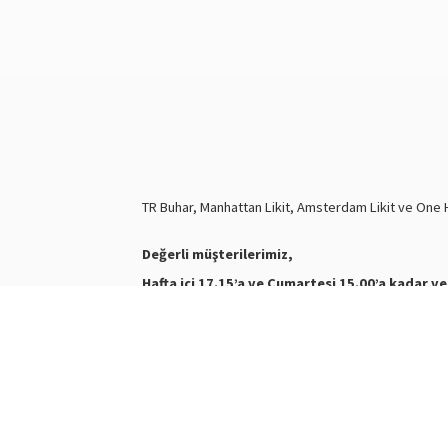
TR Buhar, Manhattan Likit, Amsterdam Likit ve One Hi
Değerli müşterilerimiz,
Hafta içi 17.15’a ve Cumartesi 15.00’a kadar ve
Nasty Juice Salt
Stokta
Siparişleriniz ve ürünler hakkında bilgi almak için biz
WhatsApp Destek :
+905387180638
Destek Saatleri : 10:00-21:00
Kargo Takibi için
tıklayınız
.