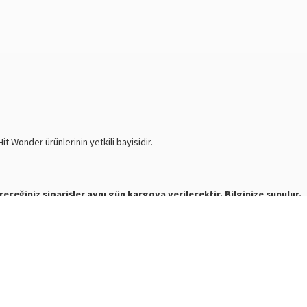
t Wonder ürünlerinin yetkili bayisidir.
receğiniz siparişler aynı gün kargoya verilecektir. Bilginize sunulur.
e mesaj atabilirsiniz.