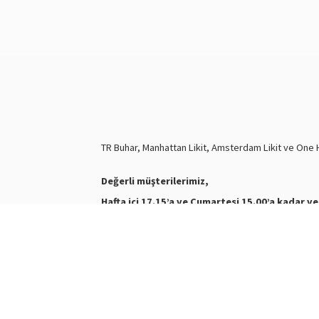
TR Buhar, Manhattan Likit, Amsterdam Likit ve One Hi
Değerli müşterilerimiz,
Hafta içi 17.15’a ve Cumartesi 15.00’a kadar ve
Nasty Juice Salt
Stokta
Siparişleriniz ve ürünler hakkında bilgi almak için biz
WhatsApp Destek :
+905387180638
Destek Saatleri : 10:00-21:00
Kargo Takibi için
tıklayınız
.