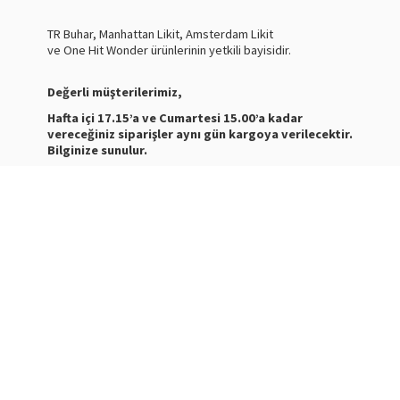
TR Buhar, Manhattan Likit, Amsterdam Likit
ve One Hit Wonder ürünlerinin yetkili bayisidir.
Değerli müşterilerimiz,
Hafta içi 17.15’a ve Cumartesi 15.00’a kadar
vereceğiniz siparişler aynı gün kargoya verilecektir.
Bilginize sunulur.
Nasty Juice Salt
Stokta
Siparişleriniz ve ürünler hakkında bilgi almak için bize
mesaj atabilirsiniz.
WhatsApp Destek :
+905387180638
Destek Saatleri : 10:00-21:00
Kargo Takibi için
tıklayınız
.