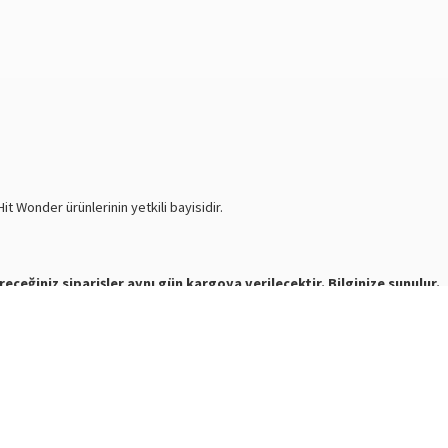
t Wonder ürünlerinin yetkili bayisidir.
receğiniz siparişler aynı gün kargoya verilecektir. Bilginize sunulur.
e mesaj atabilirsiniz.