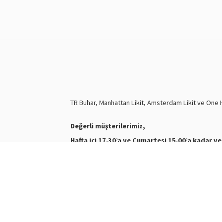
TR Buhar, Manhattan Likit, Amsterdam Likit ve One Hi
Değerli müşterilerimiz,
Hafta içi 17.30’a ve Cumartesi 15.00’a kadar ve
Nasty Juice Salt
Stokta
Siparişleriniz ve ürünler hakkında bilgi almak için biz
WhatsApp Destek :
+905387180638
Destek Saatleri : 10:00-21:00
Kargo Takibi için
tıklayınız
.