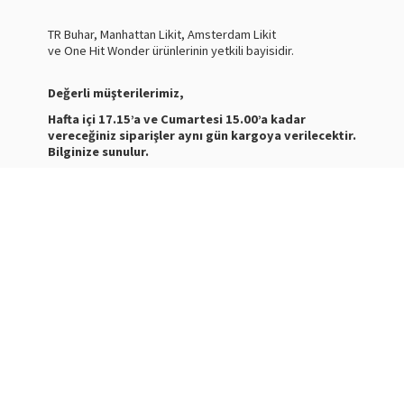
TR Buhar, Manhattan Likit, Amsterdam Likit
ve One Hit Wonder ürünlerinin yetkili bayisidir.
Değerli müşterilerimiz,
Hafta içi 17.15’a ve Cumartesi 15.00’a kadar
vereceğiniz siparişler aynı gün kargoya verilecektir.
Bilginize sunulur.
Nasty Juice Salt
Stokta
Siparişleriniz ve ürünler hakkında bilgi almak için bize
mesaj atabilirsiniz.
WhatsApp Destek :
+905387180638
Destek Saatleri : 10:00-21:00
Kargo Takibi için
tıklayınız
.