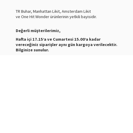
TR Buhar, Manhattan Likit, Amsterdam Likit
ve One Hit Wonder ürünlerinin yetkili bayisidir.
Değerli müşterilerimiz,
Hafta içi 17.15’a ve Cumartesi 15.00’a kadar
vereceğiniz siparişler aynı gün kargoya verilecektir.
Bilginize sunulur.
Nasty Juice Salt
Stokta
Siparişleriniz ve ürünler hakkında bilgi almak için bize
mesaj atabilirsiniz.
WhatsApp Destek :
+905387180638
Destek Saatleri : 10:00-21:00
Kargo Takibi için
tıklayınız
.