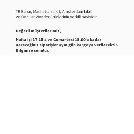
TR Buhar, Manhattan Likit, Amsterdam Likit
ve One Hit Wonder ürünlerinin yetkili bayisidir.
Değerli müşterilerimiz,
Hafta içi 17.15’a ve Cumartesi 15.00’a kadar
vereceğiniz siparişler aynı gün kargoya verilecektir.
Bilginize sunulur.
Nasty Juice Salt
Stokta
Siparişleriniz ve ürünler hakkında bilgi almak için bize
mesaj atabilirsiniz.
WhatsApp Destek :
+905387180638
Destek Saatleri : 10:00-21:00
Kargo Takibi için
tıklayınız
.