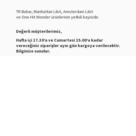
TR Buhar, Manhattan Likit, Amsterdam Likit
ve One Hit Wonder ürünlerinin yetkili bayisidir.
Değerli müşterilerimiz,
Hafta içi 17.30’a ve Cumartesi 15.00’a kadar
vereceğiniz siparişler aynı gün kargoya verilecektir.
Bilginize sunulur.
Nasty Juice Salt
Stokta
Siparişleriniz ve ürünler hakkında bilgi almak için bize
mesaj atabilirsiniz.
WhatsApp Destek :
+905387180638
Destek Saatleri : 10:00-21:00
Kargo Takibi için
tıklayınız
.