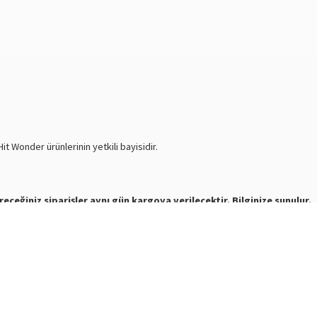
t Wonder ürünlerinin yetkili bayisidir.
receğiniz siparişler aynı gün kargoya verilecektir. Bilginize sunulur.
e mesaj atabilirsiniz.