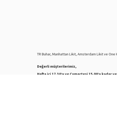
TR Buhar, Manhattan Likit, Amsterdam Likit ve One Hi
Değerli müşterilerimiz,
Hafta içi 17.30’a ve Cumartesi 15.00’a kadar ve
Nasty Juice Salt
Stokta
Siparişleriniz ve ürünler hakkında bilgi almak için biz
WhatsApp Destek :
+905387180638
Destek Saatleri : 10:00-21:00
Kargo Takibi için
tıklayınız
.