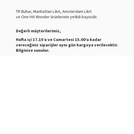
TR Buhar, Manhattan Likit, Amsterdam Likit
ve One Hit Wonder ürünlerinin yetkili bayisidir.
Değerli müşterilerimiz,
Hafta içi 17.15’a ve Cumartesi 15.00’a kadar
vereceğiniz siparişler aynı gün kargoya verilecektir.
Bilginize sunulur.
Nasty Juice Salt
Stokta
Siparişleriniz ve ürünler hakkında bilgi almak için bize
mesaj atabilirsiniz.
WhatsApp Destek :
+905387180638
Destek Saatleri : 10:00-21:00
Kargo Takibi için
tıklayınız
.