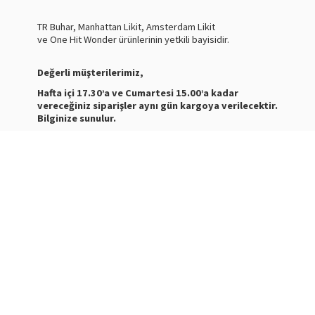
TR Buhar, Manhattan Likit, Amsterdam Likit
ve One Hit Wonder ürünlerinin yetkili bayisidir.
Değerli müşterilerimiz,
Hafta içi 17.30’a ve Cumartesi 15.00’a kadar
vereceğiniz siparişler aynı gün kargoya verilecektir.
Bilginize sunulur.
Nasty Juice Salt
Stokta
Siparişleriniz ve ürünler hakkında bilgi almak için bize
mesaj atabilirsiniz.
WhatsApp Destek :
+905387180638
Destek Saatleri : 10:00-21:00
Kargo Takibi için
tıklayınız
.