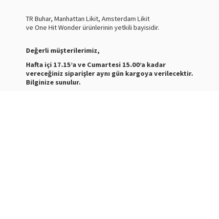
TR Buhar, Manhattan Likit, Amsterdam Likit
ve One Hit Wonder ürünlerinin yetkili bayisidir.
Değerli müşterilerimiz,
Hafta içi 17.15’a ve Cumartesi 15.00’a kadar
vereceğiniz siparişler aynı gün kargoya verilecektir.
Bilginize sunulur.
Nasty Juice Salt
Stokta
Siparişleriniz ve ürünler hakkında bilgi almak için bize
mesaj atabilirsiniz.
WhatsApp Destek :
+905387180638
Destek Saatleri : 10:00-21:00
Kargo Takibi için
tıklayınız
.